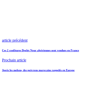
article précédent
Ces 2 confitures Deglet Nour algériennes sont vendues en France
Prochain article
Après les melons, des poivrons marocains rappelés en Europe