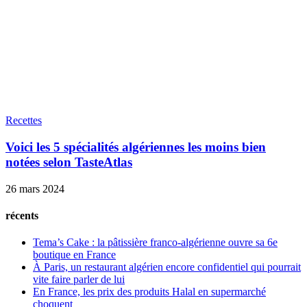
Recettes
Voici les 5 spécialités algériennes les moins bien
notées selon TasteAtlas
26 mars 2024
récents
Tema’s Cake : la pâtissière franco-algérienne ouvre sa 6e
boutique en France
À Paris, un restaurant algérien encore confidentiel qui pourrait
vite faire parler de lui
En France, les prix des produits Halal en supermarché
choquent