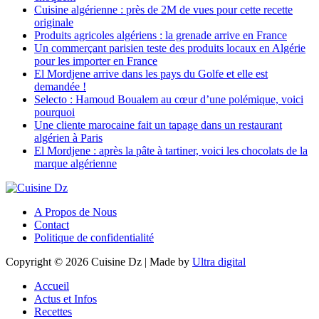
Cuisine algérienne : près de 2M de vues pour cette recette
originale
Produits agricoles algériens : la grenade arrive en France
Un commerçant parisien teste des produits locaux en Algérie
pour les importer en France
El Mordjene arrive dans les pays du Golfe et elle est
demandée !
Selecto : Hamoud Boualem au cœur d’une polémique, voici
pourquoi
Une cliente marocaine fait un tapage dans un restaurant
algérien à Paris
El Mordjene : après la pâte à tartiner, voici les chocolats de la
marque algérienne
A Propos de Nous
Contact
Politique de confidentialité
Copyright © 2026 Cuisine Dz | Made by
Ultra digital
Accueil
Actus et Infos
Recettes