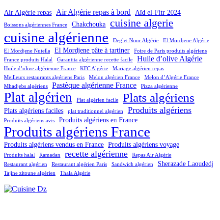
Air Algérie repas à bord
Air Algérie repas
Aïd el-Fitr 2024
cuisine algerie
Chakchouka
Boissons algériennes France
cuisine algérienne
Deglet Nour Algérie
El Mordjene Algérie
El Mordjene pâte à tartiner
El Mordjene Nutella
Foire de Paris produits algériens
Huile d’olive Algérie
France produits Halal
Garantita algérienne recette facile
Huile d’olive algérienne France
KFC Algérie
Mariage algérien repas
Meilleurs restaurants algériens Paris
Melon algérien France
Melon d’Algérie France
Pastèque algérienne France
Mhadjebs algériens
Pizza algérienne
Plat algérien
Plats algériens
Plat algérien facile
Produits algériens
Plats algériens faciles
plat traditionnel algérien
Produits algériens en France
Produits algériens avis
Produits algériens France
Produits algériens vendus en France
Produits algériens voyage
recette algérienne
Produits halal
Ramadan
Repas Air Algérie
Sherazade Laoudedj
Restaurant algérien
Restaurant algérien Paris
Sandwich algérien
Tajine zitoune algérien
Thala Algérie