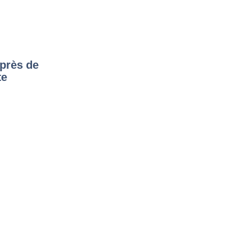
 près de
te