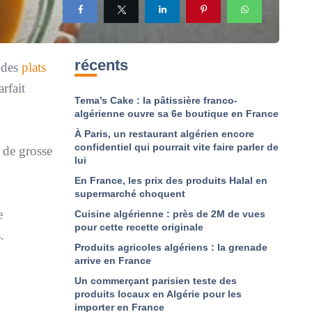
récents
t des
plats
rfait
Tema’s Cake : la pâtissière franco-
algérienne ouvre sa 6e boutique en France
À Paris, un restaurant algérien encore
confidentiel qui pourrait vite faire parler de
e de grosse
lui
En France, les prix des produits Halal en
supermarché choquent
e
Cuisine algérienne : près de 2M de vues
pour cette recette originale
.
Produits agricoles algériens : la grenade
arrive en France
Un commerçant parisien teste des
produits locaux en Algérie pour les
importer en France