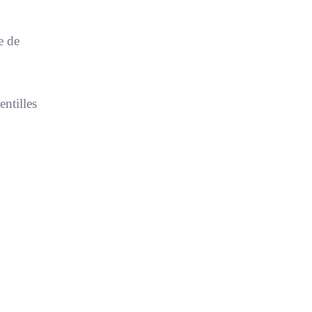
e de
entilles